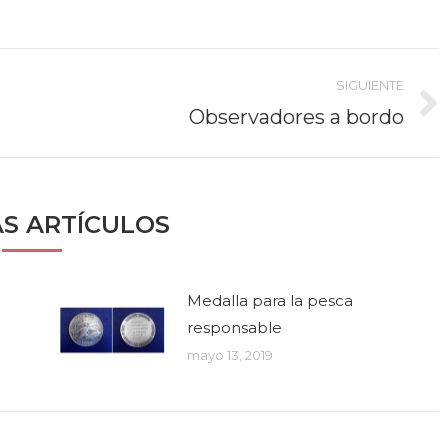
itter
WhatsApp
Google+
LinkedIn
SIGUIENTE
Observadores a bordo
Publicación
siguiente:
ÁS ARTÍCULOS
Medalla para la pesca
responsable
mayo 13, 2019