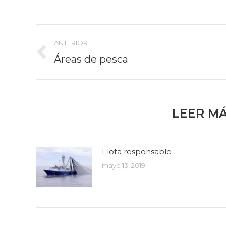
Tw
Facebook
Navegación
ANTERIOR
entre
Áreas de pesca
Publicación
anterior:
publicaciones
LEER M
Flota responsable
mayo 13, 2019