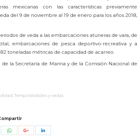
as mexicanas con las características previamente
eda del 9 de noviembre al 19 de enero para los años 2018,
riodos de veda a las embarcaciones atuneras de vara, de
tal, embarcaciones de pesca deportivo-recreativa y a
82 toneladas métricas de capacidad de acarreo.
de la Secretaría de Marina y de la Comisión Nacional de
ilidad
,
Temporalidades y vedas
Compartir
mpartir
Compartir
Compartir
Compartir
n
con
con
con