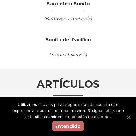
Barrilete o Bonito
(Katuwonus pelamis)
Bonito del Pacífico
(Sarda chiliensis)
ARTÍCULOS
Utilizamos cookies para asegurar que damos la mejor
experiencia al usuario en nuestra web. Si sigues utilizando
este sitio asumiremos que estás de acuerdo.
© InfoAtún México 2019. Todos los derechos reservados.
Entendido
Aviso de Privacidad