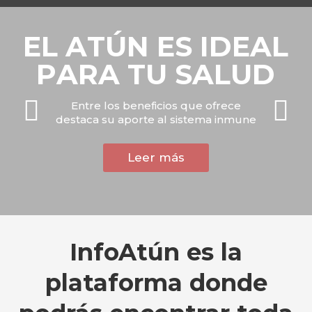
E
L
A
T
Ú
N
E
S
I
D
E
A
L
P
A
R
A
T
U
S
A
L
U
D
E
n
t
r
e
l
o
s
b
e
n
e
f
i
c
i
o
s
q
u
e
o
f
r
e
c
e
d
e
s
t
a
c
a
s
u
a
p
o
r
t
e
a
l
s
i
s
t
e
m
a
i
n
m
u
n
e
InfoAtún
es la
plataforma donde