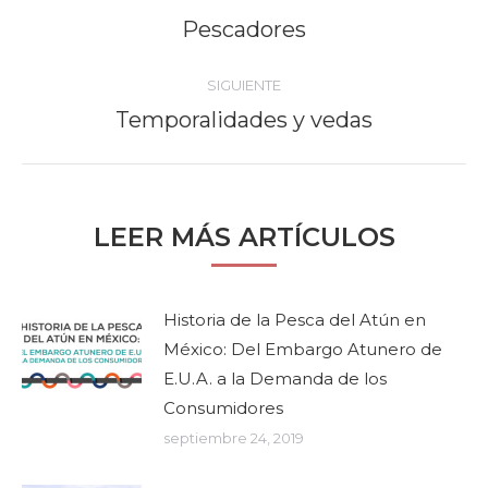
entre
Pescadores
Publicación
anterior:
publicaciones
SIGUIENTE
Temporalidades y vedas
Publicación
siguiente:
LEER MÁS ARTÍCULOS
Historia de la Pesca del Atún en
México: Del Embargo Atunero de
E.U.A. a la Demanda de los
Consumidores
septiembre 24, 2019