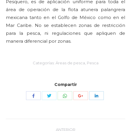
Pesquero, es de aplicación uniforme para toda el
área de operación de la flota atunera palangrera
mexicana tanto en el Golfo de México como en el
Mar Caribe. No se establecen zonas de restricción
para la pesca, ni regulaciones que apliquen de
manera diferencial por zonas.
Categorías:
Áreas de pesca
,
Pesca
Compartir
Compartir
Compartir
Compartir
Compartir
Compartir
con
con
con
con
con
Twitter
WhatsApp
Facebook
Google+
LinkedIn
Navegación
ANTERIOR