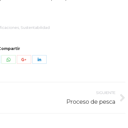
ficaciones
,
Sustentabilidad
Compartir
mpartir
Compartir
Compartir
Compartir
n
con
con
con
itter
WhatsApp
Google+
LinkedIn
SIGUIENTE
Proceso de pesca
Publicación
siguiente: