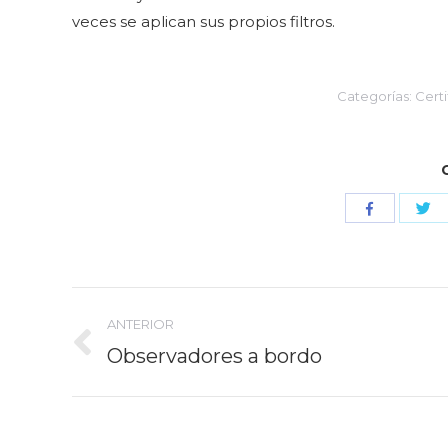
veces se aplican sus propios filtros.
Categorías:
Certi
Co
Compartir
co
con
Tw
Facebook
Navegación
ANTERIOR
entre
Observadores a bordo
Publicación
anterior:
publicaciones