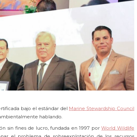
tificada bajo el estándar del
Marine Stewardship Council
oambientalmente hablando.
ón sin fines de lucro, fundada en 1997 por
World Wildlife
ionar el problema de sobreexplotación de los recursos