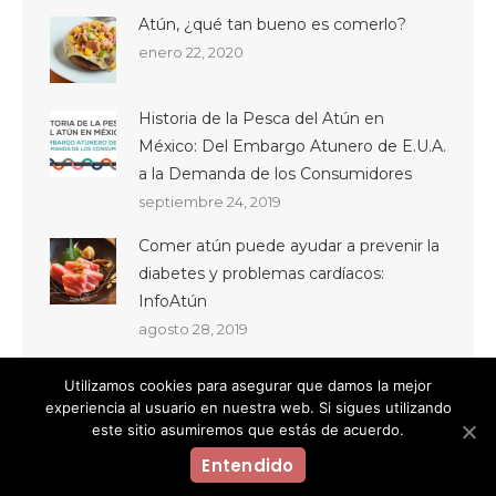
Atún, ¿qué tan bueno es comerlo?
enero 22, 2020
Historia de la Pesca del Atún en
México: Del Embargo Atunero de E.U.A.
a la Demanda de los Consumidores
septiembre 24, 2019
Comer atún puede ayudar a prevenir la
diabetes y problemas cardíacos:
InfoAtún
agosto 28, 2019
Utilizamos cookies para asegurar que damos la mejor
experiencia al usuario en nuestra web. Si sigues utilizando
este sitio asumiremos que estás de acuerdo.
Entendido
© InfoAtún México 2019. Todos los derechos reservados.
Aviso de Privacidad