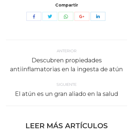
Compartir
Compartir
Compartir
Compartir
Compartir
Compartir
con
con
con
con
con
Twitter
WhatsApp
Facebook
Google+
LinkedIn
Navegación
ANTERIOR
entre
Descubren propiedades
Publicación
antiinflamatorias en la ingesta de atún
publicaciones
anterior:
SIGUIENTE
El atún es un gran aliado en la salud
Publicación
siguiente:
LEER MÁS ARTÍCULOS