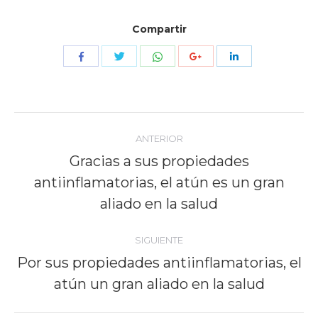
Compartir
Compartir
Compartir
Compartir
Compartir
Compartir
con
con
con
con
con
Twitter
WhatsApp
Facebook
Google+
LinkedIn
Navegación
ANTERIOR
entre
Gracias a sus propiedades
antiinflamatorias, el atún es un gran
Publicación
publicaciones
anterior:
aliado en la salud
SIGUIENTE
Por sus propiedades antiinflamatorias, el
Publicación
atún un gran aliado en la salud
siguiente: