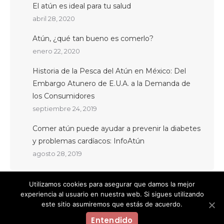
El atún es ideal para tu salud
abril 28, 2020
Atún, ¿qué tan bueno es comerlo?
enero 22, 2020
Historia de la Pesca del Atún en México: Del
Embargo Atunero de E.U.A. a la Demanda de
los Consumidores
septiembre 24, 2019
Comer atún puede ayudar a prevenir la diabetes
y problemas cardíacos: InfoAtún
agosto 28, 2019
Utilizamos cookies para asegurar que damos la mejor
experiencia al usuario en nuestra web. Si sigues utilizando
este sitio asumiremos que estás de acuerdo.
© InfoAtún México 2019. Todos los derechos reservados.
Entendido